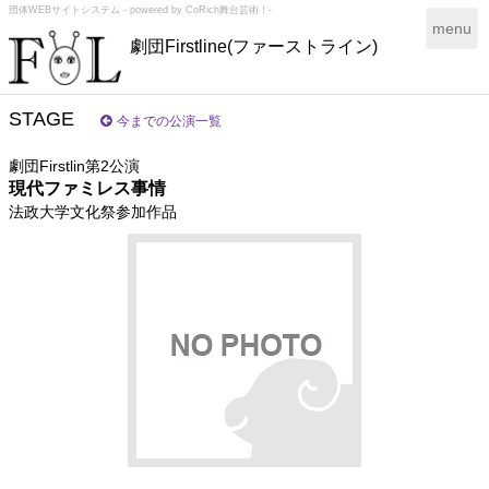
団体WEBサイトシステム - powered by
CoRich舞台芸術！-
T
menu
劇団Firstline(ファーストライン)
o
g
g
l
STAGE
今までの公演一覧
e
n
劇団Firstlin第2公演
a
現代ファミレス事情
v
法政大学文化祭参加作品
i
g
a
t
i
o
n