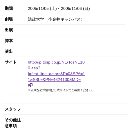
期間
2005/11/05 (土)～2005/11/06 (日)
劇場
法政大学（小金井キャンパス）
出演
脚本
演出
サイト
http://ip.tosp.co.jp/NE/TosNE10
0.asp?
I=first_line_actors&P=0&SPA=1
1&SSL=&PN=4624130&MD=
※正式な公式情報は公式サイトでご確認ください。
スタッフ
その他注
意事項