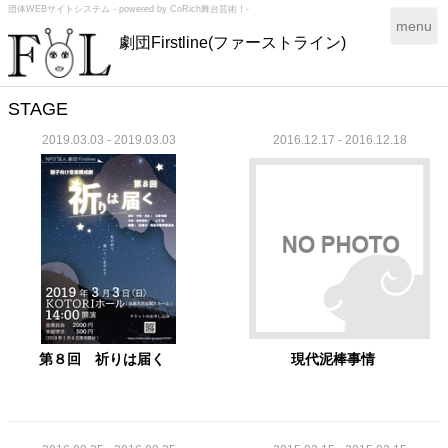
団体WEBサイトシステム - powered by
CoRich舞台芸術！-
T
menu
劇団Firstline(ファーストライン)
o
g
g
l
STAGE
e
2019.03.03 - 2019.03.03
2016.12.17 - 2016.12.18
n
a
v
i
g
a
t
i
o
n
第８回 祈りは届く
現代泥棒事情